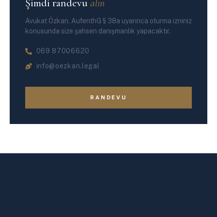
Şimdi randevu
alın
Avukat Özkan, AufenthG § 38a uyarınca oturma izniniz
konusunda size şahsen danışmanlık yapacaktır.
069 87006620
info@oezkan.legal
RANDEVU