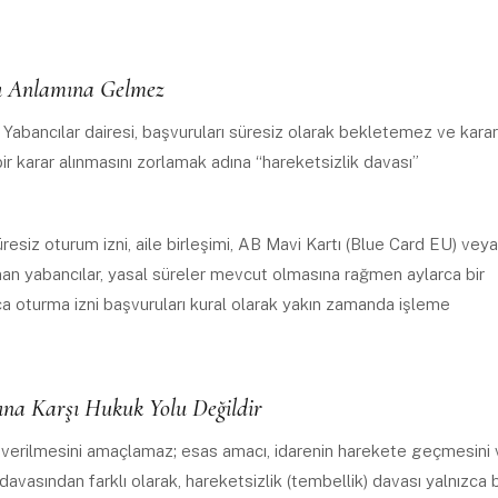
bı Anlamına Gelmez
Yabancılar dairesi, başvuruları süresiz olarak bekletemez ve karar
r karar alınmasını zorlamak adına “hareketsizlik davası”
üresiz oturum izni, aile birleşimi, AB Mavi Kartı (Blue Card EU) veya
an yabancılar, yasal süreler mevcut olmasına rağmen aylarca bir
ca oturma izni başvuruları kural olarak yakın zamanda işleme
ına Karşı Hukuk Yolu Değildir
arar verilmesini amaçlamaz; esas amacı, idarenin harekete geçmesini
davasından farklı olarak, hareketsizlik (tembellik) davası yalnızca b