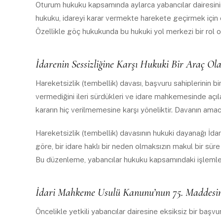
Oturum hukuku kapsamında aylarca yabancılar dairesinin
hukuku, idareyi karar vermekte harekete geçirmek için ö
Özellikle göç hukukunda bu hukuki yol merkezi bir rol o
İdarenin Sessizliğine Karşı Hukuki Bir Araç Ol
Hareketsizlik (tembellik) davası, başvuru sahiplerinin bi
vermediğini ileri sürdükleri ve idare mahkemesinde açılan
kararın hiç verilmemesine karşı yöneliktir. Davanın ama
Hareketsizlik (tembellik) davasının hukuki dayanağı İd
göre, bir idare haklı bir neden olmaksızın makul bir s
Bu düzenleme, yabancılar hukuku kapsamındaki işlemler 
İdari Mahkeme Usulü Kanunu’nun 75. Maddesi
Öncelikle yetkili yabancılar dairesine eksiksiz bir başvu