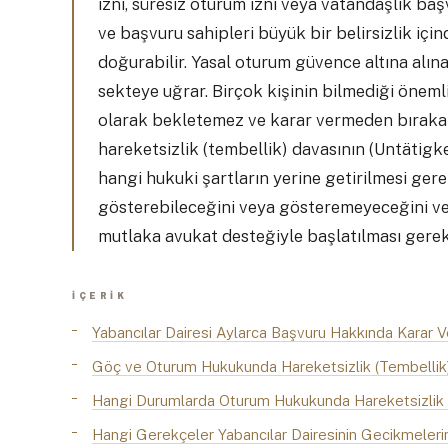
izni, süresiz oturum izni veya vatandaşlık ba
ve başvuru sahipleri büyük bir belirsizlik içind
doğurabilir. Yasal oturum güvence altına alına
sekteye uğrar. Birçok kişinin bilmediği önemli
olarak bekletemez ve karar vermeden bırak
hareketsizlik (tembellik) davasının (Untätig
hangi hukuki şartların yerine getirilmesi ger
gösterebileceğini veya gösteremeyeceğini ve 
mutlaka avukat desteğiyle başlatılması gerek
İÇERIK
Yabancılar Dairesi Aylarca Başvuru Hakkında Karar V
Göç ve Oturum Hukukunda Hareketsizlik (Tembellik)
Hangi Durumlarda Oturum Hukukunda Hareketsizlik (
Hangi Gerekçeler Yabancılar Dairesinin Gecikmeleri