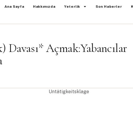
Ana Sayfa
Hakkımızda
Yeterlik
Son Haberler
k) Davası* Açmak:Yabancılar
a