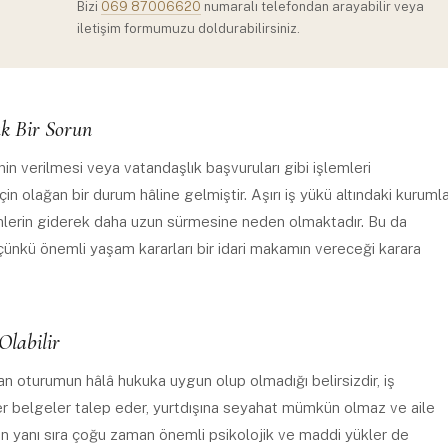
Bizi
069 87006620
numaralı telefondan arayabilir veya
iletişim formumuzu doldurabilirsiniz.
k Bir Sorun
nin verilmesi veya vatandaşlık başvuruları gibi işlemleri
n olağan bir durum hâline gelmiştir. Aşırı iş yükü altındaki kurumla
emlerin giderek daha uzun sürmesine neden olmaktadır. Bu da
, çünkü önemli yaşam kararları bir idari makamın vereceği karara
Olabilir
n oturumun hâlâ hukuka uygun olup olmadığı belirsizdir, iş
er belgeler talep eder, yurtdışına seyahat mümkün olmaz ve aile
rın yanı sıra çoğu zaman önemli psikolojik ve maddi yükler de