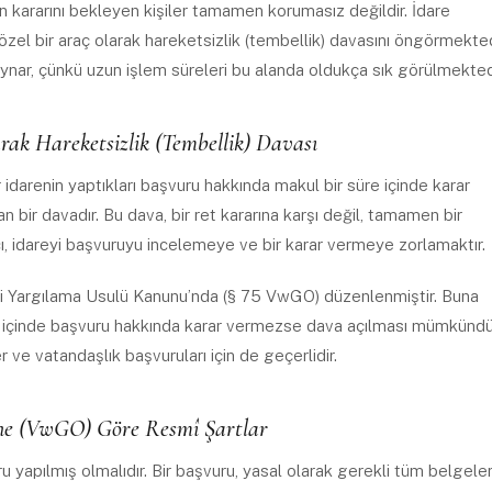
 kararını bekleyen kişiler tamamen korumasız değildir. İdare
zel bir araç olarak hareketsizlik (tembellik) davasını öngörmekted
ynar, çünkü uzun işlem süreleri bu alanda oldukça sık görülmekted
arak Hareketsizlik (Tembellik) Davası
r idarenin yaptıkları başvuru hakkında makul bir süre içinde karar
 bir davadır. Bu dava, bir ret kararına karşı değil, tamamen bir
cı, idareyi başvuruyu incelemeye ve bir karar vermeye zorlamaktır.
ari Yargılama Usulü Kanunu’nda (§ 75 VwGO) düzenlenmiştir. Buna
üre içinde başvuru hakkında karar vermezse dava açılması mümkündü
ve vatandaşlık başvuruları için de geçerlidir.
ne (VwGO) Göre Resmî Şartlar
ru yapılmış olmalıdır. Bir başvuru, yasal olarak gerekli tüm belgele