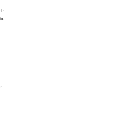
ir.
ir.
r.
r