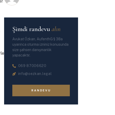
er
Şimdi randevu
alın
a
Avukat Özkan, AufenthG § 38a
uyarınca oturma izniniz konusunda
size şahsen danışmanlık
yle
yapacaktır.
069 87006620
info@oezkan.legal
RANDEVU