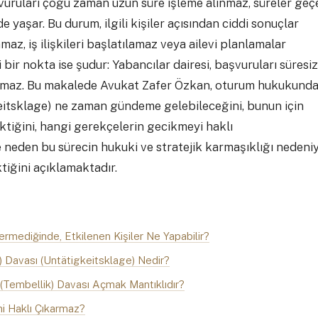
şvuruları çoğu zaman uzun süre işleme alınmaz, süreler geç
e yaşar. Bu durum, ilgili kişiler açısından ciddi sonuçlar
maz, iş ilişkileri başlatılamaz veya ailevi planlamalar
 bir nokta ise şudur: Yabancılar dairesi, başvuruları süresiz
amaz. Bu makalede Avukat Zafer Özkan, oturum hukukund
keitsklage) ne zaman gündeme gelebileceğini, bunun için
ektiğini, hangi gerekçelerin gecikmeyi haklı
neden bu sürecin hukuki ve stratejik karmaşıklığı nedeni
tiğini açıklamaktadır.
ermediğinde, Etkilenen Kişiler Ne Yapabilir?
 Davası (Untätigkeitsklage) Nedir?
Tembellik) Davası Açmak Mantıklıdır?
ni Haklı Çıkarmaz?