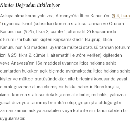
Kimler Doğrudan Etkileniyor
Askıya alma kararı yalnızca, Almanya’da İltica Kanunu’nu (
§ 4, fıkra
1
) uyarınca ikincil (subsidiär) koruma statüsü tanınan ve Oturum
Kanunu’nun (§ 25, fıkra 2, cümle 1, alternatif 2) kapsamında
oturum izni bulunan kişileri kapsamaktadır. Bu grup, İltica
Kanunu’nun § 3 maddesi uyarınca mülteci statüsü tanınan (oturum
izni § 25, fıkra 2, cümle 1, alternatif 1’e göre verilen) kişilerden
veya Anayasa’nın 16a maddesi uyarınca iltica hakkına sahip
olanlardan hukuken açık biçimde ayrılmaktadır. İltica hakkına sahip
kişiler ve mülteci statüsündekiler, aile birleşimi konusunda yasal
olarak güvence altına alınmış bir hakka sahiptir. Buna karşılık,
ikincil koruma statüsündeki kişilerin aile birleşimi hakkı, yalnızca
yasal düzeyde tanınmış bir imkân olup, geçmişte olduğu gibi
zaman zaman askıya alınabilen veya kota ile sınırlandırılabilen bir
uygulamadır.