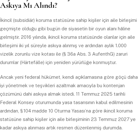
Askıya Mı Alındı?
İkincil (subsidiär) koruma statüsüne sahip kişiler için aile birleşimi
geçmişte olduğu gibi bugün de siyasetin bir oyun alanı hâline
gelmiştir. 2016 yılında, ikincil koruma statüsünde olanlar için aile
birleşimi iki yıl süreyle askıya alınmış ve ardından aylık 1.000
vizelik zorunlu vize kotası ile (§ 36a Abs. 3 AufenthG) zaruri
durumlar (Härtefälle) için yeniden yürürlüğe konmuştur.
Ancak yeni federal hükümet, kendi açıklamasına göre göçü daha
iyi yönetmek ve teşvikleri azaltmak amacıyla bu kontenjan
çözümünü dahi askıya almak istedi. 11 Temmuz 2025 tarihli
Federal Konsey oturumunda yasa tasarısının kabul edilmesinin
ardından, § 104 madde 10 Oturma Yasası’na göre ikincil koruma
statüsüne sahip kişiler için aile birleşiminin 23 Temmuz 2027’ye
kadar askıya alınması artık resmen düzenlenmiş durumda.