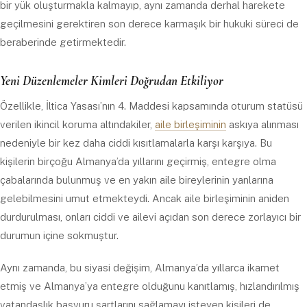
bir yük oluşturmakla kalmayıp, aynı zamanda derhal harekete
geçilmesini gerektiren son derece karmaşık bir hukuki süreci de
beraberinde getirmektedir.
Yeni Düzenlemeler Kimleri Doğrudan Etkiliyor
Özellikle, İltica Yasası’nın 4. Maddesi kapsamında oturum statüsü
verilen ikincil koruma altındakiler,
aile birleşiminin
askıya alınması
nedeniyle bir kez daha ciddi kısıtlamalarla karşı karşıya. Bu
kişilerin birçoğu Almanya’da yıllarını geçirmiş, entegre olma
çabalarında bulunmuş ve en yakın aile bireylerinin yanlarına
gelebilmesini umut etmekteydi. Ancak aile birleşiminin aniden
durdurulması, onları ciddi ve ailevi açıdan son derece zorlayıcı bir
durumun içine sokmuştur.
Aynı zamanda, bu siyasi değişim, Almanya’da yıllarca ikamet
etmiş ve Almanya’ya entegre olduğunu kanıtlamış, hızlandırılmış
vatandaşlık başvuru şartlarını sağlamayı isteyen kişileri de