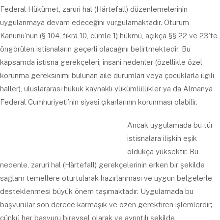
Federal Hükümet, zaruri hal (Härtefall) düzenlemelerinin
uygulanmaya devam edeceğini vurgulamaktadır. Oturum
Kanunu’nun (§ 104, fıkra 10, cümle 1) hükmü, açıkça §§ 22 ve 23’te
öngörülen istisnaların geçerli olacağını belirtmektedir. Bu
kapsamda istisna gerekçeleri; insani nedenler (özellikle özel
korunma gereksinimi bulunan aile durumları veya çocuklarla ilgili
haller), uluslararası hukuk kaynaklı yükümlülükler ya da Almanya
Federal Cumhuriyeti’nin siyasi çıkarlarının korunması olabilir.
Ancak uygulamada bu tür
istisnalara ilişkin eşik
oldukça yüksektir. Bu
nedenle, zaruri hal (Härtefall) gerekçelerinin erken bir şekilde
sağlam temellere oturtularak hazırlanması ve uygun belgelerle
desteklenmesi büyük önem taşımaktadır. Uygulamada bu
başvurular son derece karmaşık ve özen gerektiren işlemlerdir;
çünkü her başvuru bireysel olarak ve ayrıntılı şekilde