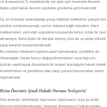
ve Anayasa’nın 3. maddesinde yer alan eşit muamele ilkesine
ilişkin ciddi hukuk devleti sorularını gündeme getirmektedir.
Üç yıl sonunda vatandaşlığa geçiş hakkının mahkeme yoluyla ileri
sürülüp sürülemeyeceği, somut olaylara bağlı olacaktır. İdare
mahkemeleri, yeni idari uygulama konusunda henüz ortak bir tavır
almamıştır. Buna ilişkin ilk davalar açılmış olsa da, şu anda yüksek
yargı kararları bulunmamaktadır.
Bu nedenle etkilenen kişilerin pasif kalmamaları, (özellikle de
Vatandaşlık Yasası henüz değiştirilmemişken veya başvuru
çoktan yapılmışsa) durumlarını bir avukat aracılığıyla hukuki olarak
inceletmeleri ve gerekirse idari yargı yoluna başvurmaları önem
taşımaktadır.
Bizim Önerimiz: Şimdi Hukuki Durumu Netleştirin!
Son aylarda vatandaşlık başvurusu yaptıysanız veya şu anda
başvuru hazırlığındaysanız, bireysel durumunuzu hukuki açıdan