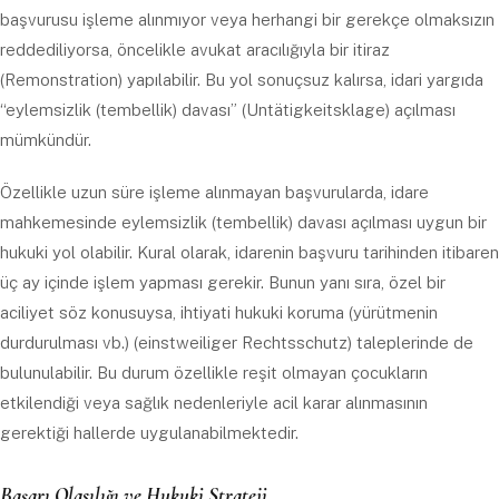
başvurusu işleme alınmıyor veya herhangi bir gerekçe olmaksızın
reddediliyorsa, öncelikle avukat aracılığıyla bir itiraz
(Remonstration) yapılabilir. Bu yol sonuçsuz kalırsa, idari yargıda
“eylemsizlik (tembellik) davası” (Untätigkeitsklage) açılması
mümkündür.
Özellikle uzun süre işleme alınmayan başvurularda, idare
mahkemesinde eylemsizlik (tembellik) davası açılması uygun bir
hukuki yol olabilir. Kural olarak, idarenin başvuru tarihinden itibaren
üç ay içinde işlem yapması gerekir. Bunun yanı sıra, özel bir
aciliyet söz konusuysa, ihtiyati hukuki koruma (yürütmenin
durdurulması vb.) (einstweiliger Rechtsschutz) taleplerinde de
bulunulabilir. Bu durum özellikle reşit olmayan çocukların
etkilendiği veya sağlık nedenleriyle acil karar alınmasının
gerektiği hallerde uygulanabilmektedir.
Başarı Olasılığı ve Hukuki Strateji