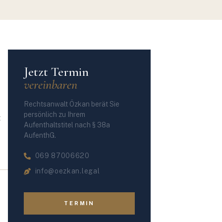
Jetzt Termin
vereinbaren
Rechtsanwalt Özkan berät Sie
persönlich zu Ihrem
t
Aufenthaltstitel nach § 38a
AufenthG.
069 87006620
info@oezkan.legal
TERMIN