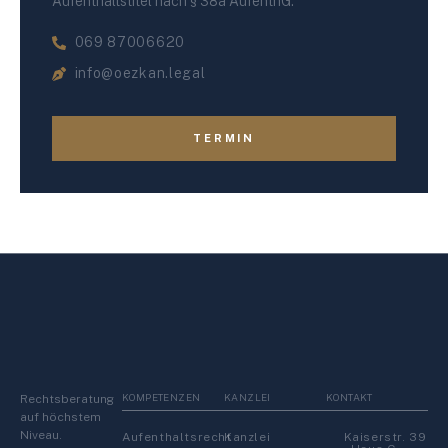
Aufenthaltstitel nach § 38a AufenthG.
069 87006620
info@oezkan.legal
TERMIN
KOMPETENZEN
KANZLEI
KONTAKT
Rechtsberatung
auf höchstem
Niveau.
Aufenthaltsrecht
Kanzlei
Kaiserstr. 39