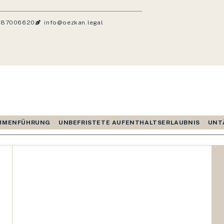
 87006620
info@oezkan.legal
AMMENFÜHRUNG
UNBEFRISTETE AUFENTHALTSERLAUBNIS
UNT